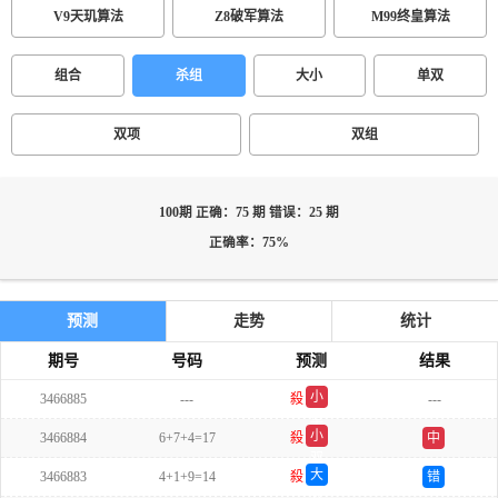
V9天玑算法
Z8破军算法
M99终皇算法
组合
杀组
大小
单双
双项
双组
100期 正确：75 期 错误：25 期
正确率：75%
预测
走势
统计
期号
号码
预测
结果
小
3466885
---
殺
---
单
小
3466884
6+7+4=17
殺
中
双
大
3466883
4+1+9=14
殺
错
双