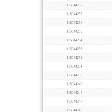
115044258
115044257
115044256
115044255
115044254
115044253
115044252
115044251
115044250
115044249
115044248
115044247
115044246