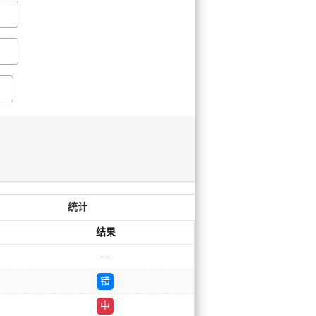
统计
结果
---
错
中