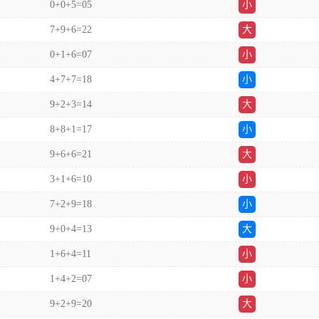
0+0+5=05
小
7+9+6=22
大
0+1+6=07
小
4+7+7=18
小
9+2+3=14
大
8+8+1=17
小
9+6+6=21
大
3+1+6=10
小
7+2+9=18
小
9+0+4=13
大
1+6+4=11
小
1+4+2=07
小
9+2+9=20
大