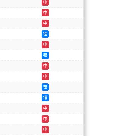
中
中
中
错
中
错
中
中
错
错
中
中
中