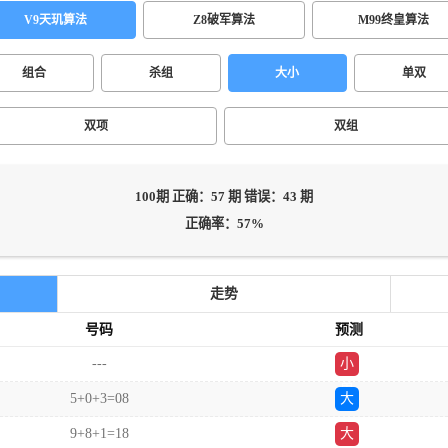
V9天玑算法
Z8破军算法
M99终皇算法
组合
杀组
大小
单双
双项
双组
100期 正确：57 期 错误：43 期
正确率：57%
走势
号码
预测
---
小
单
5+0+3=08
大
9+8+1=18
大