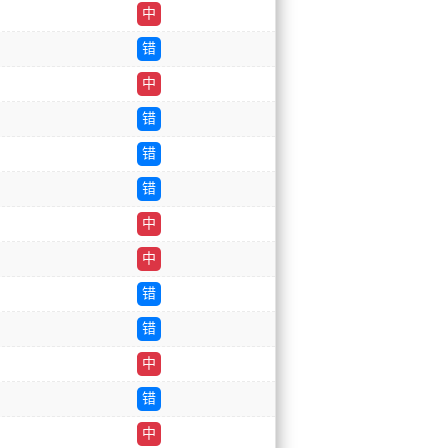
中
错
中
错
错
错
中
中
错
错
中
错
中