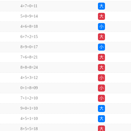
4+7+0=11
大
5+0+9=14
大
4+6+8=18
小
6+7+2=15
大
8+9+0=17
小
7+6+8=21
大
8+8+8=24
大
4+5+3=12
小
0+1+8=09
小
7+1+2=10
小
9+0+1=10
大
4+5+1=10
大
8+5+5=18
大