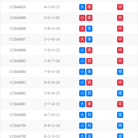
115044810
4+3+6=13
大
单
中
115044809
3+0+2=05
小
单
中
115044808
3+8+5=16
大
单
中
115044807
5+1+8=14
大
单
中
115044806
7+9+5=21
小
单
中
115044805
1+8+7=16
小
双
中
115044804
7+6+3=16
小
单
错
115044803
9+6+9=24
小
双
中
115044802
5+9+9=23
小
双
错
115044801
2+7+4=13
大
单
中
115044800
4+7+0=11
大
双
错
115044799
9+8+2=19
小
双
错
115044798
6+2+3=11
大
双
错