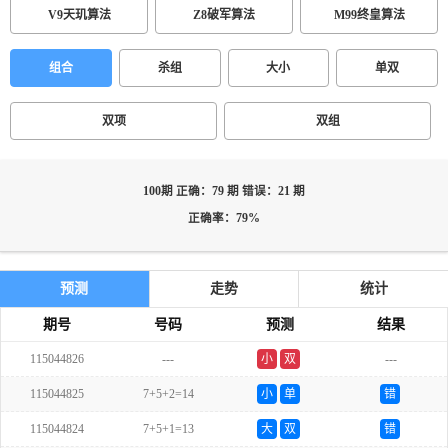
V9天玑算法
Z8破军算法
M99终皇算法
组合
杀组
大小
单双
双项
双组
100期 正确：79 期 错误：21 期
正确率：79%
预测
走势
统计
期号
号码
预测
结果
115044826
---
小
双
---
115044825
7+5+2=14
小
单
错
115044824
7+5+1=13
大
双
错