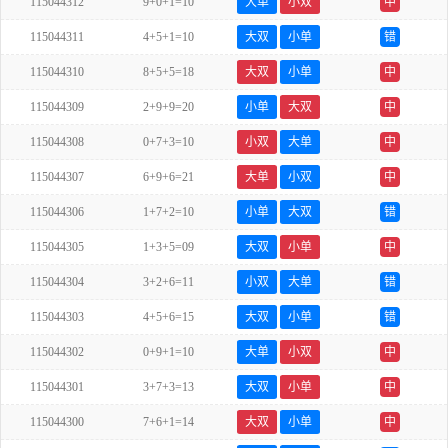
115044312
9+0+1=10
大单
小双
中
115044311
4+5+1=10
大双
小单
错
115044310
8+5+5=18
大双
小单
中
115044309
2+9+9=20
小单
大双
中
115044308
0+7+3=10
小双
大单
中
115044307
6+9+6=21
大单
小双
中
115044306
1+7+2=10
小单
大双
错
115044305
1+3+5=09
大双
小单
中
115044304
3+2+6=11
小双
大单
错
115044303
4+5+6=15
大双
小单
错
115044302
0+9+1=10
大单
小双
中
115044301
3+7+3=13
大双
小单
中
115044300
7+6+1=14
大双
小单
中