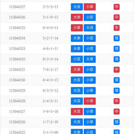
115044337
3+5+5=13
大双
小单
中
115044336
5+1+9=15
大单
小双
中
115044335
0+4+9=13
小单
大双
中
115044334
5+2+7=14
大单
小双
错
115044333
4+6+1=11
大单
小双
错
115044332
8+3+3=14
小双
大单
错
115044331
7+8+2=17
大单
小双
中
115044330
8+4+3=15
大双
小单
错
115044329
6+3+3=12
大双
小单
错
115044328
2+4+5=11
大双
小单
中
115044327
5+8+5=18
大双
小单
中
115044326
1+7+2=10
大双
小单
错
115044325
3+1+5=09
大单
小双
错