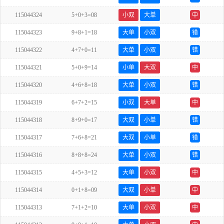
115044324
5+0+3=08
小双
大单
中
115044323
9+8+1=18
大单
小双
错
115044322
4+7+0=11
大单
小双
错
115044321
5+0+9=14
小单
大双
中
115044320
4+6+8=18
大单
小双
错
115044319
6+7+2=15
小双
大单
中
115044318
8+9+0=17
大双
小单
错
115044317
7+6+8=21
大双
小单
错
115044316
8+8+8=24
大单
小双
错
115044315
4+5+3=12
大单
小双
中
115044314
0+1+8=09
大双
小单
中
115044313
7+1+2=10
大单
小双
中