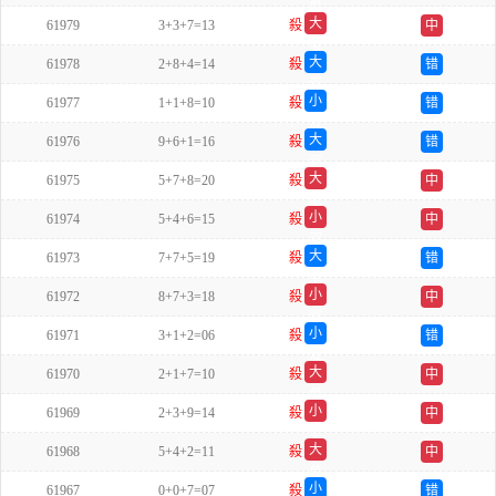
单
大
61979
3+3+7=13
殺
中
单
大
61978
2+8+4=14
殺
错
双
小
61977
1+1+8=10
殺
错
双
大
61976
9+6+1=16
殺
错
双
大
61975
5+7+8=20
殺
中
单
小
61974
5+4+6=15
殺
中
双
大
61973
7+7+5=19
殺
错
单
小
61972
8+7+3=18
殺
中
双
小
61971
3+1+2=06
殺
错
双
大
61970
2+1+7=10
殺
中
单
小
61969
2+3+9=14
殺
中
单
大
61968
5+4+2=11
殺
中
单
小
61967
0+0+7=07
殺
错