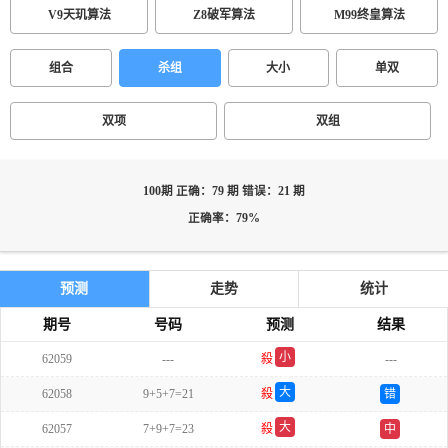
V9天玑算法
Z8破军算法
M99终皇算法
组合
杀组
大小
单双
双项
双组
100期 正确：79 期 错误：21 期
正确率：79%
预测
走势
统计
期号
号码
预测
结果
小
62059
---
殺
---
双
大
62058
9+5+7=21
殺
错
单
大
62057
7+9+7=23
殺
中
双