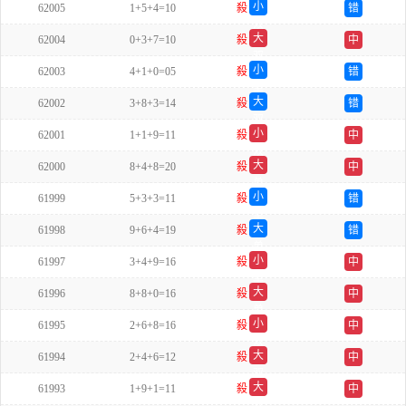
小
62005
1+5+4=10
殺
错
双
大
62004
0+3+7=10
殺
中
双
小
62003
4+1+0=05
殺
错
单
大
62002
3+8+3=14
殺
错
双
小
62001
1+1+9=11
殺
中
双
大
62000
8+4+8=20
殺
中
单
小
61999
5+3+3=11
殺
错
单
大
61998
9+6+4=19
殺
错
单
小
61997
3+4+9=16
殺
中
单
大
61996
8+8+0=16
殺
中
单
小
61995
2+6+8=16
殺
中
双
大
61994
2+4+6=12
殺
中
双
大
61993
1+9+1=11
殺
中
双